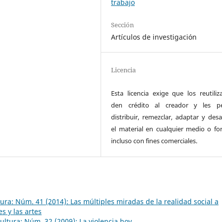
trabajo
Sección
Artículos de investigación
Licencia
Esta licencia exige que los reutiliz
den crédito al creador y les pe
distribuir, remezclar, adaptar y desa
el material en cualquier medio o fo
incluso con fines comerciales.
ltura: Núm. 41 (2014): Las múltiples miradas de la realidad social a
s y las artes
Cultura: Núm. 32 (2009): La violencia hoy