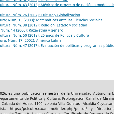
 Cultura: Núm. 43 (2015): México: de proyecto de nación a modelo d
 Cultura: Núm. 26 (2007): Cultura y Globalización
ltura: Núm. 13 (2000): Matemáticas ante las Ciencias Sociales
 Cultura: Núm. 38 (2012): Religión, Estado y sociedad
a: Núm. 14 (2000): Raza/etnia y género
Cultura: Núm. 50 (2018): 25 años de Política y Cultura
ltura: Núm. 17 (2002): América Latina
 Cultura: Núm. 47 (2017): Evaluación de políticas y programas públi
026, es una publicación semestral de la Universidad Autónoma Me
Departamento de Política y Cultura. Prolongación Canal de Miram
y Calzada del Hueso 1100, colonia Villa Quietud, Alcaldía Coyoacán
a https://polcul.xoc.uam.mx/index.php/polcul/ y Direccion
onsable: Tadeo H. Liceaga Carrasco. Certificado de Reserva de De