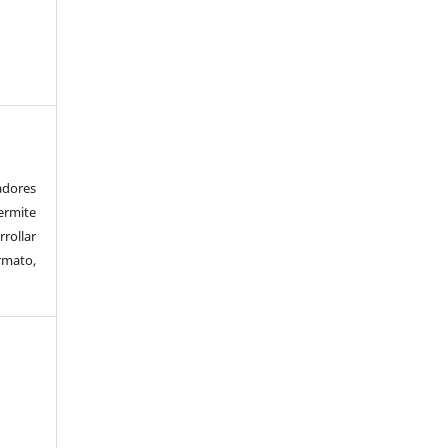
adores
rmite
rrollar
rmato,