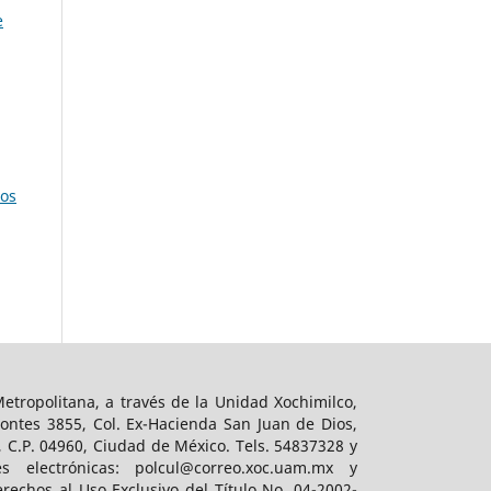
e
cos
tropolitana, a través de la Unidad Xochimilco,
ontes 3855, Col. Ex-Hacienda San Juan de Dios,
, C.P. 04960, Ciudad de México. Tels. 54837328 y
es electrónicas: polcul@correo.xoc.uam.mx y
rechos al Uso Exclusivo del Título No. 04-2002-