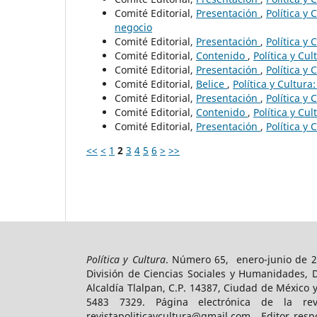
Comité Editorial,
Presentación
,
Política y
negocio
Comité Editorial,
Presentación
,
Política y
Comité Editorial,
Contenido
,
Política y Cu
Comité Editorial,
Presentación
,
Política y
Comité Editorial,
Belice
,
Política y Cultur
Comité Editorial,
Presentación
,
Política y 
Comité Editorial,
Contenido
,
Política y Cu
Comité Editorial,
Presentación
,
Política y
<<
<
1
2
3
4
5
6
>
>>
Política y Cultura
. Número 65, enero-junio de 2
División de Ciencias Sociales y Humanidades, 
Alcaldía Tlalpan, C.P. 14387, Ciudad de México 
5483 7329. Página electrónica de la revist
revistapoliticaycultura@gmail.com. Editor resp