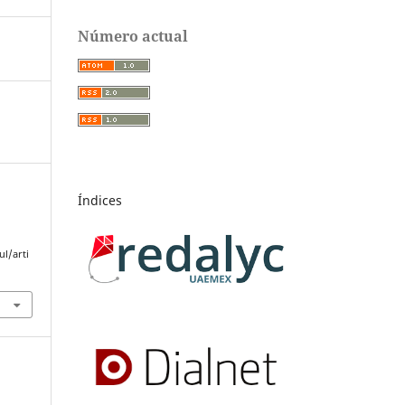
Número actual
Índices
l/arti