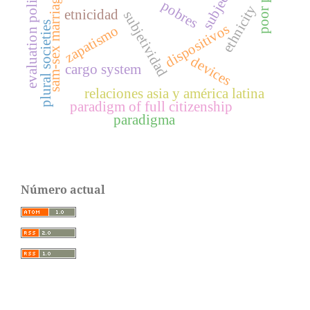
evaluation policies
sam-sex marriage
pobres
ethnicity
etnicidad
subjetividad
plural societies
dispositivos
zapatismo
devices
cargo system
relaciones asia y américa latina
paradigm of full citizenship
paradigma
Número actual