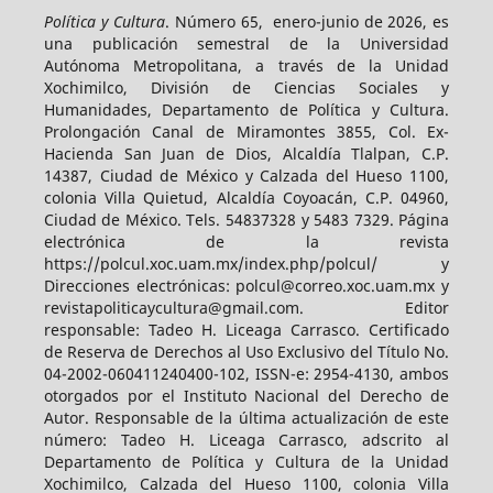
Política y Cultura
. Número 65, enero-junio de 2026, es
una publicación semestral de la Universidad
Autónoma Metropolitana, a través de la Unidad
Xochimilco, División de Ciencias Sociales y
Humanidades, Departamento de Política y Cultura.
Prolongación Canal de Miramontes 3855, Col. Ex-
Hacienda San Juan de Dios, Alcaldía Tlalpan, C.P.
14387, Ciudad de México y Calzada del Hueso 1100,
colonia Villa Quietud, Alcaldía Coyoacán, C.P. 04960,
Ciudad de México. Tels. 54837328 y 5483 7329. Página
electrónica de la revista
https://polcul.xoc.uam.mx/index.php/polcul/ y
Direcciones electrónicas: polcul@correo.xoc.uam.mx y
revistapoliticaycultura@gmail.com. Editor
responsable: Tadeo H. Liceaga Carrasco. Certificado
de Reserva de Derechos al Uso Exclusivo del Título No.
04-2002-060411240400-102, ISSN-e: 2954-4130, ambos
otorgados por el Instituto Nacional del Derecho de
Autor. Responsable de la última actualización de este
número: Tadeo H. Liceaga Carrasco, adscrito al
Departamento de Política y Cultura de la Unidad
Xochimilco, Calzada del Hueso 1100, colonia Villa