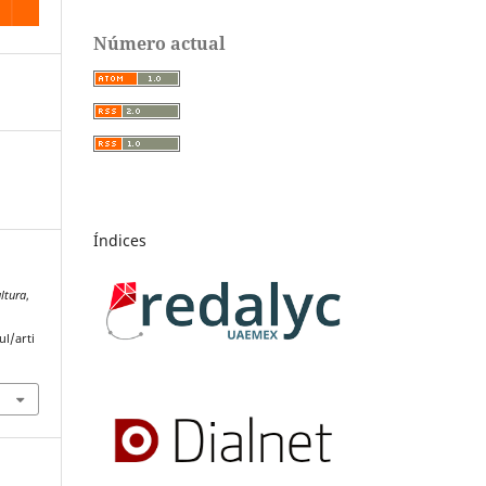
Número actual
Índices
ultura
,
l/arti