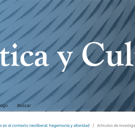
logo
Buscar
as en el contexto neoliberal: hegemonía y alteridad
/
Artículos de investig