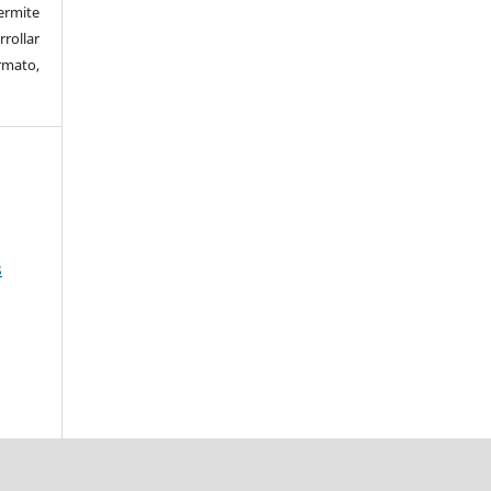
rmite
rrollar
rmato,
s