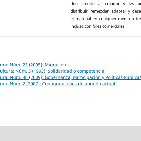
den crédito al creador y les pe
distribuir, remezclar, adaptar y desa
el material en cualquier medio o fo
incluso con fines comerciales.
ltura: Núm. 23 (2005): Migración
 Cultura: Núm. 3 (1993): Solidaridad o competencia
ltura: Núm. 30 (2009): Gobernanza, participación y Políticas Pública
ltura: Núm. 2 (2007): Configuraciones del mundo actual