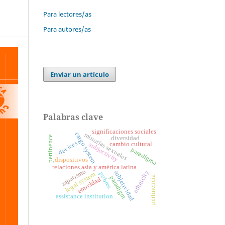
Para lectores/as
Para autores/as
Enviar un artículo
Palabras clave
significaciones sociales
cargo system
minorías sexuales
pertinence
diversidad
devices
cambio cultural
subjectivity
paradigma
dispositivos
relaciones asia y américa latina
zapatismo
subjetividad
ethnicity
legal system
pobres
pertinencia
paradigm
etnicidad
assistance institution