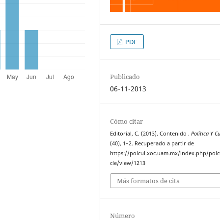
PDF
Publicado
06-11-2013
Cómo citar
Editorial, C. (2013). Contenido .
Política Y C
(40), 1–2. Recuperado a partir de
https://polcul.xoc.uam.mx/index.php/polcu
cle/view/1213
Más formatos de cita
Número