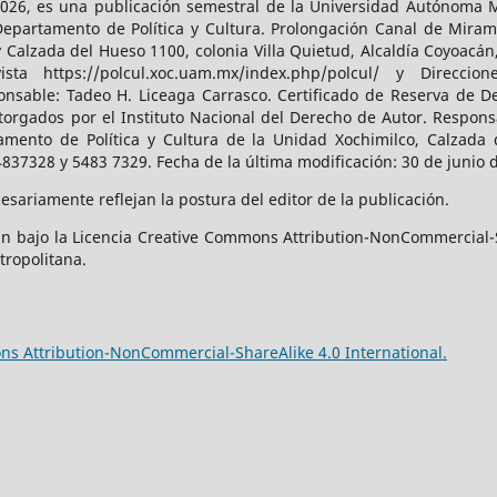
026, es una publicación semestral de la Universidad Autónoma Me
Departamento de Política y Cultura. Prolongación Canal de Miram
y Calzada del Hueso 1100, colonia Villa Quietud, Alcaldía Coyoacán
a https://polcul.xoc.uam.mx/index.php/polcul/ y Direccion
onsable: Tadeo H. Liceaga Carrasco. Certificado de Reserva de De
orgados por el Instituto Nacional del Derecho de Autor. Responsa
amento de Política y Cultura de la Unidad Xochimilco, Calzada d
4837328 y 5483 7329. Fecha de la última modificación: 30 de junio 
sariamente reflejan la postura del editor de la publicación.
n bajo la Licencia Creative Commons Attribution-NonCommercial-S
tropolitana.
s Attribution-NonCommercial-ShareAlike 4.0 International.