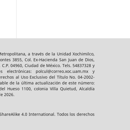
tropolitana, a través de la Unidad Xochimilco,
ontes 3855, Col. Ex-Hacienda San Juan de Dios,
, C.P. 04960, Ciudad de México. Tels. 54837328 y
es electrónicas: polcul@correo.xoc.uam.mx y
rechos al Uso Exclusivo del Título No. 04-2002-
ble de la última actualización de este número:
el Hueso 1100, colonia Villa Quietud, Alcaldía
de 2026.
hareAlike 4.0 International. Todos los derechos