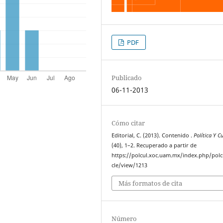
PDF
Publicado
06-11-2013
Cómo citar
Editorial, C. (2013). Contenido .
Política Y C
(40), 1–2. Recuperado a partir de
https://polcul.xoc.uam.mx/index.php/polcu
cle/view/1213
Más formatos de cita
Número