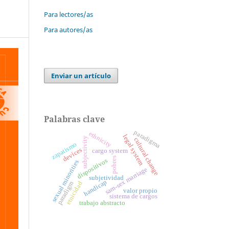
Para lectores/as
Para autores/as
Enviar un artículo
Palabras clave
paradigma
ethnicity
legal system
subjectivity
cultural change
zapatismo
devices
cargo system
pobres
dispositivos
sexual minorities
sam-sex marriage
subjetividad
handicap
paradigm
etnicidad
valor propio
sistema de cargos
trabajo abstracto