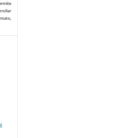
rmite
rrollar
rmato,
il