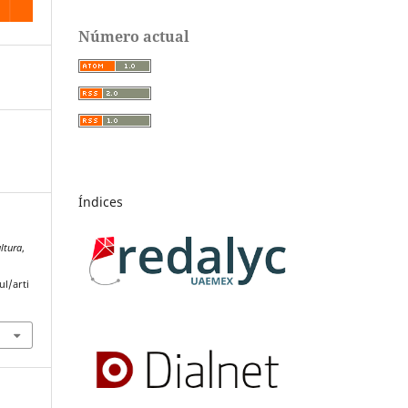
Número actual
Índices
ultura
,
l/arti