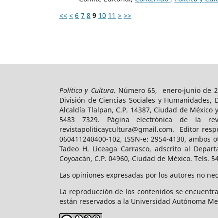
<<
<
6
7
8
9
10
11
>
>>
Política y Cultura
. Número 65, enero-junio de 2
División de Ciencias Sociales y Humanidades, 
Alcaldía Tlalpan, C.P. 14387, Ciudad de México 
5483 7329. Página electrónica de la revist
revistapoliticaycultura@gmail.com. Editor resp
060411240400-102, ISSN-e: 2954-4130, ambos ot
Tadeo H. Liceaga Carrasco, adscrito al Depart
Coyoacán, C.P. 04960, Ciudad de México. Tels. 5
Las opiniones expresadas por los autores no nece
La reproducción de los contenidos se encuentra
están reservados a la Universidad Autónoma Me