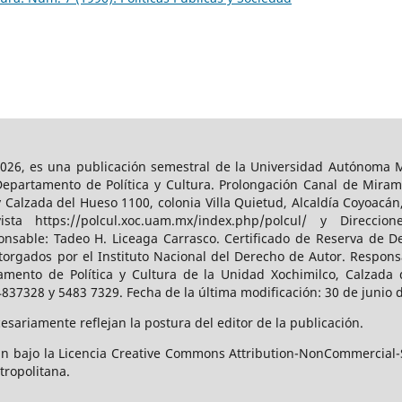
026, es una publicación semestral de la Universidad Autónoma Me
Departamento de Política y Cultura. Prolongación Canal de Miram
y Calzada del Hueso 1100, colonia Villa Quietud, Alcaldía Coyoacán
a https://polcul.xoc.uam.mx/index.php/polcul/ y Direccion
onsable: Tadeo H. Liceaga Carrasco. Certificado de Reserva de De
orgados por el Instituto Nacional del Derecho de Autor. Responsa
amento de Política y Cultura de la Unidad Xochimilco, Calzada d
4837328 y 5483 7329. Fecha de la última modificación: 30 de junio 
sariamente reflejan la postura del editor de la publicación.
n bajo la Licencia Creative Commons Attribution-NonCommercial-S
tropolitana.