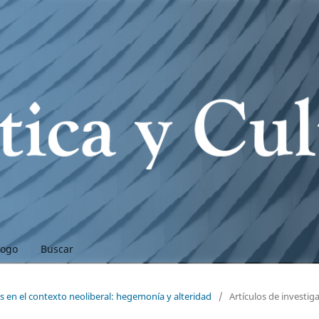
logo
Buscar
as en el contexto neoliberal: hegemonía y alteridad
/
Artículos de investig