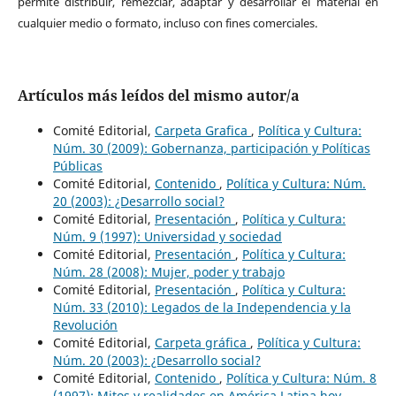
permite distribuir, remezclar, adaptar y desarrollar el material en
cualquier medio o formato, incluso con fines comerciales.
Artículos más leídos del mismo autor/a
Comité Editorial,
Carpeta Grafica
,
Política y Cultura:
Núm. 30 (2009): Gobernanza, participación y Políticas
Públicas
Comité Editorial,
Contenido
,
Política y Cultura: Núm.
20 (2003): ¿Desarrollo social?
Comité Editorial,
Presentación
,
Política y Cultura:
Núm. 9 (1997): Universidad y sociedad
Comité Editorial,
Presentación
,
Política y Cultura:
Núm. 28 (2008): Mujer, poder y trabajo
Comité Editorial,
Presentación
,
Política y Cultura:
Núm. 33 (2010): Legados de la Independencia y la
Revolución
Comité Editorial,
Carpeta gráfica
,
Política y Cultura:
Núm. 20 (2003): ¿Desarrollo social?
Comité Editorial,
Contenido
,
Política y Cultura: Núm. 8
(1997): Mitos y realidades en América Latina hoy