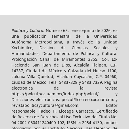
Política y Cultura
. Número 65, enero-junio de 2026, es
una publicación semestral de la Universidad
Autónoma Metropolitana, a través de la Unidad
Xochimilco, División de Ciencias Sociales y
Humanidades, Departamento de Política y Cultura.
Prolongación Canal de Miramontes 3855, Col. Ex-
Hacienda San Juan de Dios, Alcaldía Tlalpan, C.P.
14387, Ciudad de México y Calzada del Hueso 1100,
colonia Villa Quietud, Alcaldía Coyoacán, C.P. 04960,
Ciudad de México. Tels. 54837328 y 5483 7329. Página
electrónica de la revista
https://polcul.xoc.uam.mx/index.php/polcul/ y
Direcciones electrónicas: polcul@correo.xoc.uam.mx y
revistapoliticaycultura@gmail.com. Editor
responsable: Tadeo H. Liceaga Carrasco. Certificado
de Reserva de Derechos al Uso Exclusivo del Título No.
04-2002-060411240400-102, ISSN-e: 2954-4130, ambos
otorgados por el Instituto Nacional del Derecho de