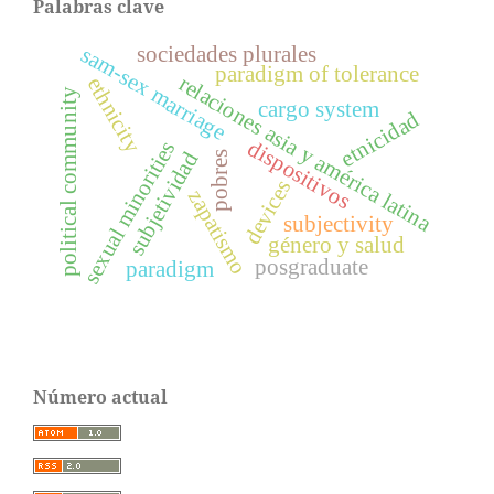
Palabras clave
sociedades plurales
sam-sex marriage
paradigm of tolerance
relaciones asia y américa latina
ethnicity
political community
cargo system
etnicidad
dispositivos
sexual minorities
subjetividad
pobres
devices
zapatismo
subjectivity
género y salud
posgraduate
paradigm
Número actual