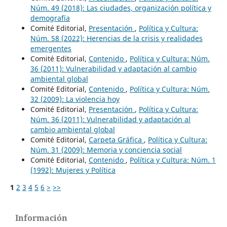
Núm. 49 (2018): Las ciudades, organización política y
demografía
Comité Editorial,
Presentación
,
Política y Cultura:
Núm. 58 (2022): Herencias de la crisis y realidades
emergentes
Comité Editorial,
Contenido
,
Política y Cultura: Núm.
36 (2011): Vulnerabilidad y adaptación al cambio
ambiental global
Comité Editorial,
Contenido
,
Política y Cultura: Núm.
32 (2009): La violencia hoy
Comité Editorial,
Presentación
,
Política y Cultura:
Núm. 36 (2011): Vulnerabilidad y adaptación al
cambio ambiental global
Comité Editorial,
Carpeta Gráfica
,
Política y Cultura:
Núm. 31 (2009): Memoria y conciencia social
Comité Editorial,
Contenido
,
Política y Cultura: Núm. 1
(1992): Mujeres y Política
1
2
3
4
5
6
>
>>
Información