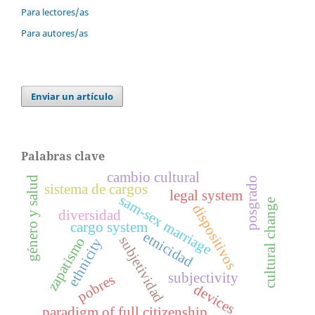
Para lectores/as
Para autores/as
Enviar un artículo
Palabras clave
cambio cultural
género y salud
posgrado
sistema de cargos
legal system
sam-sex marriage
cultural change
dispositivos
diversidad
cargo system
etnicidad
subjetividad
zapatismo
ethnicity
subjectivity
pobres
devices
paradigm of full citizenship