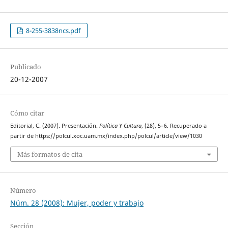
8-255-3838ncs.pdf
Publicado
20-12-2007
Cómo citar
Editorial, C. (2007). Presentación.
Política Y Cultura
, (28), 5–6. Recuperado a
partir de https://polcul.xoc.uam.mx/index.php/polcul/article/view/1030
Más formatos de cita
Número
Núm. 28 (2008): Mujer, poder y trabajo
Sección