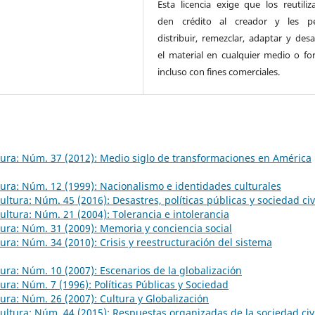
Esta licencia exige que los reutiliz
den crédito al creador y les pe
distribuir, remezclar, adaptar y desa
el material en cualquier medio o fo
incluso con fines comerciales.
ltura: Núm. 37 (2012): Medio siglo de transformaciones en América
ltura: Núm. 12 (1999): Nacionalismo e identidades culturales
Cultura: Núm. 45 (2016): Desastres, políticas públicas y sociedad civ
Cultura: Núm. 21 (2004): Tolerancia e intolerancia
ltura: Núm. 31 (2009): Memoria y conciencia social
ltura: Núm. 34 (2010): Crisis y reestructuración del sistema
ltura: Núm. 10 (2007): Escenarios de la globalización
ltura: Núm. 7 (1996): Políticas Públicas y Sociedad
ltura: Núm. 26 (2007): Cultura y Globalización
 Cultura: Núm. 44 (2015): Respuestas organizadas de la sociedad civ