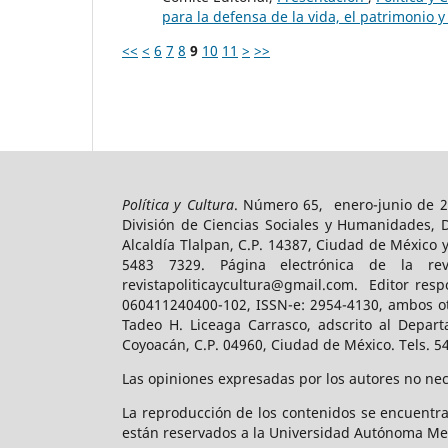
para la defensa de la vida, el patrimonio y 
<<
<
6
7
8
9
10
11
>
>>
Política y Cultura
. Número 65, enero-junio de 2
División de Ciencias Sociales y Humanidades, 
Alcaldía Tlalpan, C.P. 14387, Ciudad de México 
5483 7329. Página electrónica de la revist
revistapoliticaycultura@gmail.com. Editor resp
060411240400-102, ISSN-e: 2954-4130, ambos ot
Tadeo H. Liceaga Carrasco, adscrito al Depart
Coyoacán, C.P. 04960, Ciudad de México. Tels. 5
Las opiniones expresadas por los autores no nece
La reproducción de los contenidos se encuentra
están reservados a la Universidad Autónoma Me