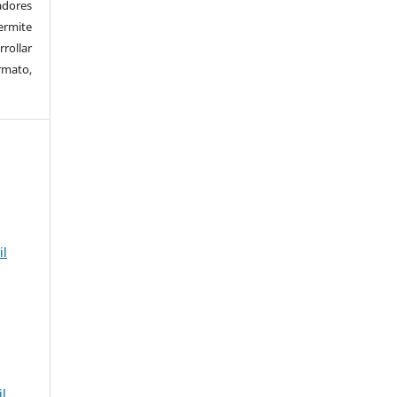
adores
rmite
rrollar
rmato,
il
il