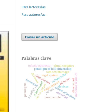
Para lectores/as
Para autores/as
Enviar un artículo
Palabras clave
trabajo abstracto
plural societies
paradigm of full citizenship
sam-sex marriage
diversity
subjectivity
minorías sexuales
legal system
dispositivos
ethnicity
zapatismo
diversidad
cargo system
subjetividad
vector propio
paradigma
devices
sexual minorities
paradigm
pobres
etnicidad
poor people