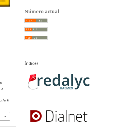
Número actual
Índices
0.
o a
l/arti