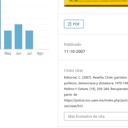
PDF
Publicado
11-10-2007
Cómo citar
Editorial, C. (2007). Reseña: Chile: partidos
políticos, democracia y dictadura, 1970-199
Política Y Cultura
, (19), 259–264. Recuperad
partir de
https://polcul.xoc.uam.mx/index.php/polcu
cle/view/912
Más formatos de cita