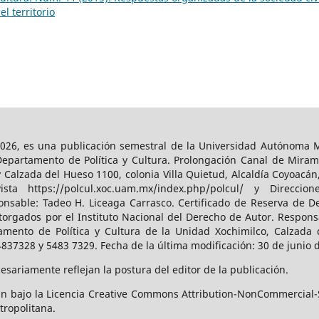
el territorio
026, es una publicación semestral de la Universidad Autónoma Me
Departamento de Política y Cultura. Prolongación Canal de Miram
y Calzada del Hueso 1100, colonia Villa Quietud, Alcaldía Coyoacán
a https://polcul.xoc.uam.mx/index.php/polcul/ y Direccion
onsable: Tadeo H. Liceaga Carrasco. Certificado de Reserva de De
orgados por el Instituto Nacional del Derecho de Autor. Responsa
amento de Política y Cultura de la Unidad Xochimilco, Calzada d
4837328 y 5483 7329. Fecha de la última modificación: 30 de junio 
sariamente reflejan la postura del editor de la publicación.
n bajo la Licencia Creative Commons Attribution-NonCommercial-S
tropolitana.