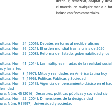
distribuir, remezclar, adaptar y desa
el material en cualquier medio o fo
incluso con fines comerciales.
 Cultura: Núm. 24 (2005): Debates en torno al neoliberalismo
Cultura: Núm. 56 (2021): El orden mundial tras la crisis de 2020
 Cultura: Núm. 29 (2008): Reforma del Estado, gobernabilidad y los
 Cultura: Núm. 41 (2014): Las múltiples miradas de la realidad social
s y las artes
 Cultura: Núm. 8 (1997): Mitos y realidades en América Latina hoy
Cultura: Núm. 7 (1996): Políticas Públicas y Sociedad
 Cultura: Núm. 39 (2013): Vigencia del pensamiento clásico en el hac
odernidad
ltura: Núm. 45 (2016): Desastres, políticas públicas y sociedad civil
 Cultura: Núm. 22 (2004): Dimensiones de la desigualdad
ltura: Núm. 9 (1997): Universidad y sociedad