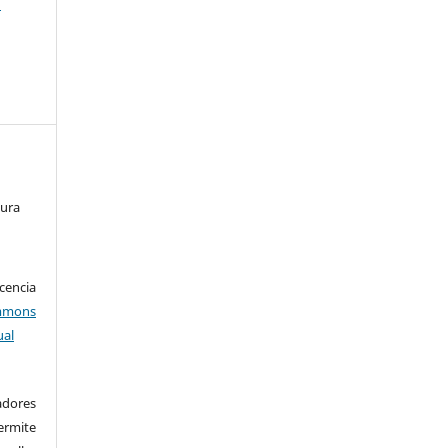
a
tura
encia
mons
ual
adores
rmite