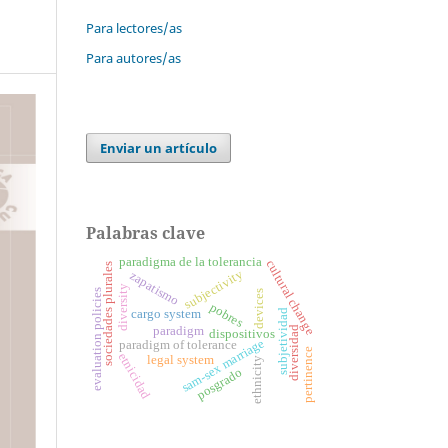
Para lectores/as
Para autores/as
Enviar un artículo
Palabras clave
paradigma de la tolerancia
cultural change
sociedades plurales
subjectivity
zapatismo
diversity
evaluation policies
devices
pobres
cargo system
subjetividad
diversidad
paradigm
dispositivos
sam-sex marriage
paradigm of tolerance
pertinence
etnicidad
legal system
ethnicity
posgrado