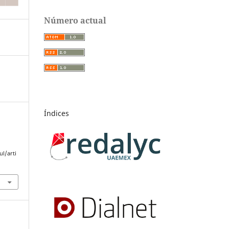
Número actual
Índices
l/arti