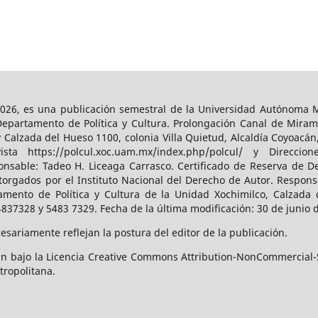
026, es una publicación semestral de la Universidad Autónoma Me
Departamento de Política y Cultura. Prolongación Canal de Miram
y Calzada del Hueso 1100, colonia Villa Quietud, Alcaldía Coyoacán
a https://polcul.xoc.uam.mx/index.php/polcul/ y Direccion
onsable: Tadeo H. Liceaga Carrasco. Certificado de Reserva de De
orgados por el Instituto Nacional del Derecho de Autor. Responsa
amento de Política y Cultura de la Unidad Xochimilco, Calzada d
4837328 y 5483 7329. Fecha de la última modificación: 30 de junio 
sariamente reflejan la postura del editor de la publicación.
n bajo la Licencia Creative Commons Attribution-NonCommercial-S
tropolitana.