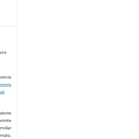
tura
encia
mons
ual
adores
rmite
rrollar
rmato,