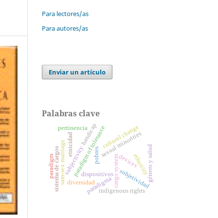
Para lectores/as
Para autores/as
Enviar un artículo
Palabras clave
handicap
cultural change
paradigm of tolerance
pertinencia
sexual minorities
etnicidad
sam-sex marriage
género y salud
subjectivity
sistema de cargos
pobres
ethnicity
devices
paradigm
cargo system
subjetividad
dispositivos
paradigma
diversidad
indigenous rights