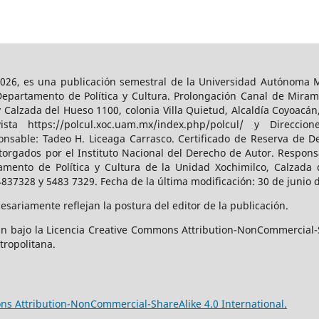
026, es una publicación semestral de la Universidad Autónoma Me
Departamento de Política y Cultura. Prolongación Canal de Miram
y Calzada del Hueso 1100, colonia Villa Quietud, Alcaldía Coyoacán
a https://polcul.xoc.uam.mx/index.php/polcul/ y Direccion
onsable: Tadeo H. Liceaga Carrasco. Certificado de Reserva de De
orgados por el Instituto Nacional del Derecho de Autor. Responsa
amento de Política y Cultura de la Unidad Xochimilco, Calzada d
4837328 y 5483 7329. Fecha de la última modificación: 30 de junio 
sariamente reflejan la postura del editor de la publicación.
n bajo la Licencia Creative Commons Attribution-NonCommercial-S
tropolitana.
s Attribution-NonCommercial-ShareAlike 4.0 International.