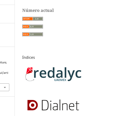
Número actual
Índices
ultura
,
l/arti