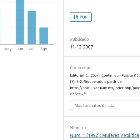
PDF
Publicado
11-12-2007
Cómo citar
Editorial, C. (2007). Contenido .
Política Y C
(1), 1–2. Recuperado a partir de
https://polcul.xoc.uam.mx/index.php/polcu
cle/view/1
Más formatos de cita
Número
Núm. 1 (1992): Mujeres y Política