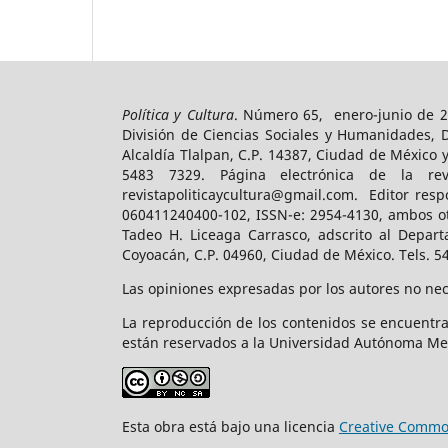
Política y Cultura
. Número 65, enero-junio de 2
División de Ciencias Sociales y Humanidades, 
Alcaldía Tlalpan, C.P. 14387, Ciudad de México 
5483 7329. Página electrónica de la revist
revistapoliticaycultura@gmail.com. Editor resp
060411240400-102, ISSN-e: 2954-4130, ambos ot
Tadeo H. Liceaga Carrasco, adscrito al Depart
Coyoacán, C.P. 04960, Ciudad de México. Tels. 5
Las opiniones expresadas por los autores no nece
La reproducción de los contenidos se encuentra
están reservados a la Universidad Autónoma Me
Esta obra está bajo una licencia
Creative Common