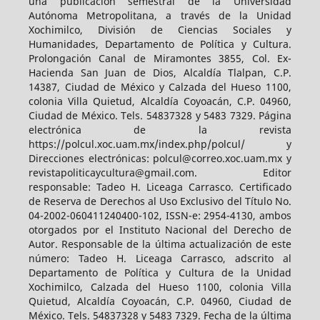
una publicación semestral de la Universidad
Autónoma Metropolitana, a través de la Unidad
Xochimilco, División de Ciencias Sociales y
Humanidades, Departamento de Política y Cultura.
Prolongación Canal de Miramontes 3855, Col. Ex-
Hacienda San Juan de Dios, Alcaldía Tlalpan, C.P.
14387, Ciudad de México y Calzada del Hueso 1100,
colonia Villa Quietud, Alcaldía Coyoacán, C.P. 04960,
Ciudad de México. Tels. 54837328 y 5483 7329. Página
electrónica de la revista
https://polcul.xoc.uam.mx/index.php/polcul/ y
Direcciones electrónicas: polcul@correo.xoc.uam.mx y
revistapoliticaycultura@gmail.com. Editor
responsable: Tadeo H. Liceaga Carrasco. Certificado
de Reserva de Derechos al Uso Exclusivo del Título No.
04-2002-060411240400-102, ISSN-e: 2954-4130, ambos
otorgados por el Instituto Nacional del Derecho de
Autor. Responsable de la última actualización de este
número: Tadeo H. Liceaga Carrasco, adscrito al
Departamento de Política y Cultura de la Unidad
Xochimilco, Calzada del Hueso 1100, colonia Villa
Quietud, Alcaldía Coyoacán, C.P. 04960, Ciudad de
México. Tels. 54837328 y 5483 7329. Fecha de la última