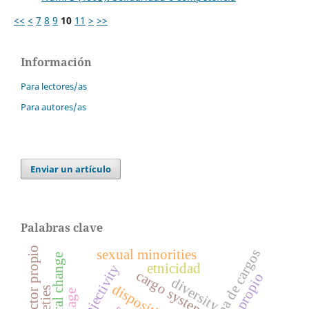
<<
<
7
8
9
10
11
>
>>
Información
Para lectores/as
Para autores/as
Enviar un artículo
Palabras clave
vector propio
sistema de cargos
sexual minorities
cultural change
etnicidad
subjectivity
cargo system
valor propio
diversity
dispositivos