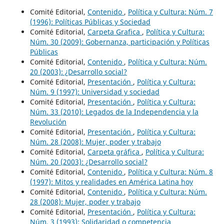
Comité Editorial,
Contenido
,
Política y Cultura: Núm. 7
(1996): Políticas Públicas y Sociedad
Comité Editorial,
Carpeta Grafica
,
Política y Cultura:
Núm. 30 (2009): Gobernanza, participación y Políticas
Públicas
Comité Editorial,
Contenido
,
Política y Cultura: Núm.
20 (2003): ¿Desarrollo social?
Comité Editorial,
Presentación
,
Política y Cultura:
Núm. 9 (1997): Universidad y sociedad
Comité Editorial,
Presentación
,
Política y Cultura:
Núm. 33 (2010): Legados de la Independencia y la
Revolución
Comité Editorial,
Presentación
,
Política y Cultura:
Núm. 28 (2008): Mujer, poder y trabajo
Comité Editorial,
Carpeta gráfica
,
Política y Cultura:
Núm. 20 (2003): ¿Desarrollo social?
Comité Editorial,
Contenido
,
Política y Cultura: Núm. 8
(1997): Mitos y realidades en América Latina hoy
Comité Editorial,
Contenido
,
Política y Cultura: Núm.
28 (2008): Mujer, poder y trabajo
Comité Editorial,
Presentación
,
Política y Cultura:
Núm. 3 (1993): Solidaridad o competencia