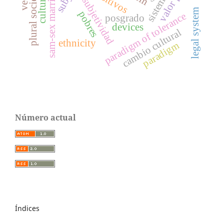
plural societies
sam-sex marriage
subjetividad
legal system
pobres
paradigm of tolerance
posgrado
devices
cambio cultural
ethnicity
paradigm
Número actual
Índices