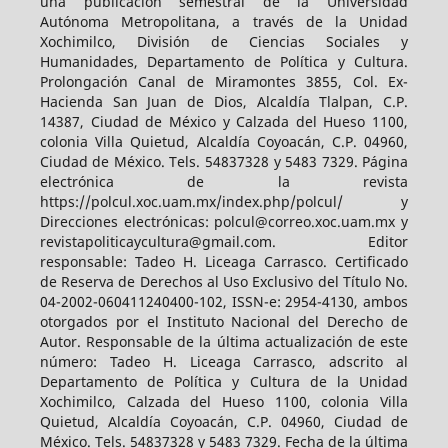
una publicación semestral de la Universidad
Autónoma Metropolitana, a través de la Unidad
Xochimilco, División de Ciencias Sociales y
Humanidades, Departamento de Política y Cultura.
Prolongación Canal de Miramontes 3855, Col. Ex-
Hacienda San Juan de Dios, Alcaldía Tlalpan, C.P.
14387, Ciudad de México y Calzada del Hueso 1100,
colonia Villa Quietud, Alcaldía Coyoacán, C.P. 04960,
Ciudad de México. Tels. 54837328 y 5483 7329. Página
electrónica de la revista
https://polcul.xoc.uam.mx/index.php/polcul/ y
Direcciones electrónicas: polcul@correo.xoc.uam.mx y
revistapoliticaycultura@gmail.com. Editor
responsable: Tadeo H. Liceaga Carrasco. Certificado
de Reserva de Derechos al Uso Exclusivo del Título No.
04-2002-060411240400-102, ISSN-e: 2954-4130, ambos
otorgados por el Instituto Nacional del Derecho de
Autor. Responsable de la última actualización de este
número: Tadeo H. Liceaga Carrasco, adscrito al
Departamento de Política y Cultura de la Unidad
Xochimilco, Calzada del Hueso 1100, colonia Villa
Quietud, Alcaldía Coyoacán, C.P. 04960, Ciudad de
México. Tels. 54837328 y 5483 7329. Fecha de la última