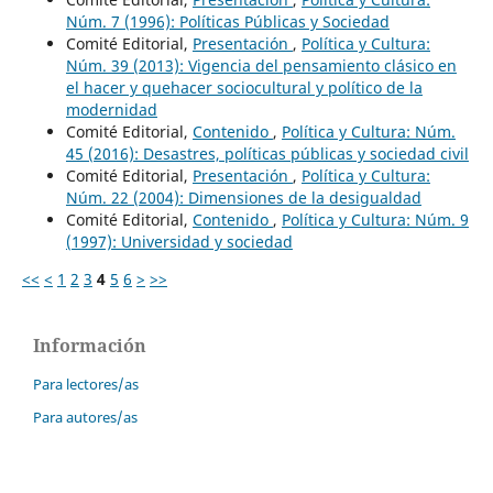
Núm. 7 (1996): Políticas Públicas y Sociedad
Comité Editorial,
Presentación
,
Política y Cultura:
Núm. 39 (2013): Vigencia del pensamiento clásico en
el hacer y quehacer sociocultural y político de la
modernidad
Comité Editorial,
Contenido
,
Política y Cultura: Núm.
45 (2016): Desastres, políticas públicas y sociedad civil
Comité Editorial,
Presentación
,
Política y Cultura:
Núm. 22 (2004): Dimensiones de la desigualdad
Comité Editorial,
Contenido
,
Política y Cultura: Núm. 9
(1997): Universidad y sociedad
<<
<
1
2
3
4
5
6
>
>>
Información
Para lectores/as
Para autores/as